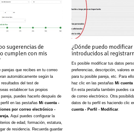
ibo sugerencias de
¿Dónde puedo modificar 
no cumplen con mis
introducidos al registra
?
Es posible modificar tus datos perso
 parejas que recibes en tu correo
preferencias, descripción, valores e
eran automáticamente según la
para tu posible pareja, etc. Para ello
 resultados del test de
haz clic en las pestañas
Mi cuenta 
eseas establecer tus propios
En esta pestaña también puedes cam
ir pareja, puedes hacerlo después de
de correo electrónico. Otra posibilid
u perfil en las pestañas
Mi cuenta -
datos de tu perfil es haciendo clic 
ciones por correo electrónico -
cuenta - Perfil - Modificar
.
areja.
Aquí puedes configurar la
terios de edad, formación, estatura,
ugar de residencia. Recuerda guardar