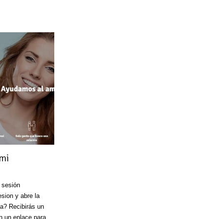
mi
 sesión
esion y abre la
a? Recibirás un
n un enlace para