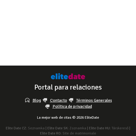
Portal para relaciones
Blog
Contacto
Términos Generales
Política de privacidad
La mejor web de citas © 2026 EliteDate
Elite Date CZ:
Seznamka
| Elite Date SK:
Zoznamka
| Elite Date HU:
Társkereső
|
Elite Date RO:
Site de matrimoniale